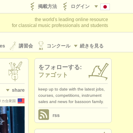
掲載方法
ログイン
the world's leading online resource
for classical music professionals and students
es
講習会
コンクール
続きを見る
をフォローする:
ファゴット
keep up to date with the latest jobs,
share
courses, competitions, instrument
リカ合衆国
sales and news for bassoon family.
rss