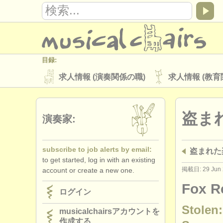
目録:
求人情報 (演奏関係の職)
求人情報 (教育
楽器の販売
盗まれた楽器
盗ま
ディレクトリー:
演奏家:
オーケストラ
音楽学校
ユース 
subscribe to job alerts by email:
盗まれた
musicalchairs:
to get started, log in with an existing
musicalchairsについて
お問い合わせ
掲載日: 29 Jun 
account or create a new one.
出版社:
Fox R
ログイン
掲載方法
find out about our
ATS
Stolen:
musicalchairsアカウントを
作成する