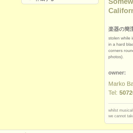
Somewhe
Califor
楽器の簡
stolen while 
in a hard bla
corners roun
photos).
owner:
Marko Ba
Tel:
5072
whilst musical
we cannot take