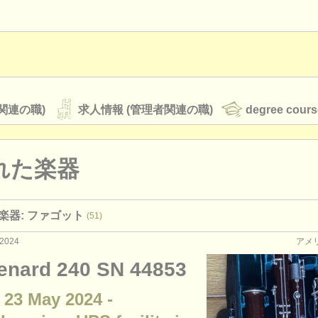
関連の職)
求人情報 (管理者関連の職)
degree cours
れた楽器
オーケストラ
楽器: ファゴット
(51)
rss feeds
クラシック音楽ニュース
2024
アメ
enard 240 SN 44853
ATS
faq
ログイン
 23 May 2024 -