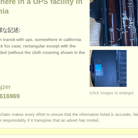
re in a UPS facility in
nia
潔な記述:
in transit with ups, somewhere in california.
ck fox case, rectangular except with the
ded (without the cloth covering shown in the
jzer
(click images to enlarge)
616969
chairs makes every effort to ensure that the information listed is accurate, fa
 responsibility if it transpires that an advert has misled.