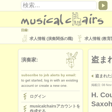
目録:
求人情報 (演奏関係の職)
求人情報 (教育
楽器の販売
盗まれた楽器
盗ま
ディレクトリー:
演奏家:
オーケストラ
音楽学校
ユース 
subscribe to job alerts by email:
盗まれた
musicalchairs:
to get started, log in with an existing
musicalchairsについて
お問い合わせ
掲載日: 08 Nov
account or create a new one.
出版社:
H. Co
ログイン
掲載方法
find out about our
ATS
Saxoh
musicalchairsアカウントを
作成する