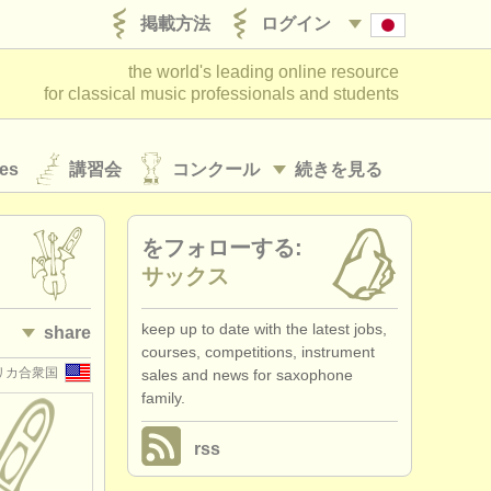
掲載方法
ログイン
the world's leading online resource
for classical music professionals and students
es
講習会
コンクール
続きを見る
をフォローする:
サックス
keep up to date with the latest jobs,
share
courses, competitions, instrument
リカ合衆国
sales and news for saxophone
family.
rss