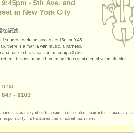
 9:45pm - 5th Ave. and
reet in New York City
潔な記述:
couf superba baritone sax on oct 15th at 9;45
cab. there is a manila with music, a harness,
 and neck in the case. i am offering a $750
s return . this instrument has tremendous sentimental value. thanks!
omins
- 647 - 0109
chairs makes every effort to ensure that the information listed is accurate, fa
 responsibility if it transpires that an advert has misled.