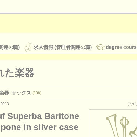
関連の職)
求人情報 (管理者関連の職)
degree cours
れた楽器
オーケストラ
楽器: サックス
(108)
rss feeds
クラシック音楽ニュース
 2013
アメ
uf Superba Baritone
ATS
faq
ログイン
pone in silver case