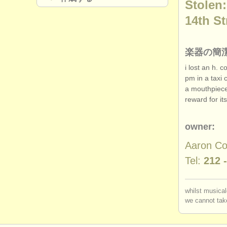
Stolen:
14th St
楽器の簡
i lost an h. 
pm in a taxi 
a mouthpiece
reward for it
owner:
Aaron C
Tel:
212 
whilst musical
we cannot take