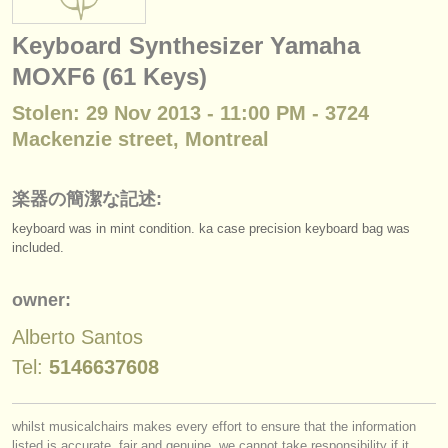
楽器の販売
Keyboard Synthesizer Yamaha
盗まれた楽器
MOXF6 (61 Keys)
ディレクトリー:
Stolen: 29 Nov 2013 - 11:00 PM - 3724
オーケストラ
Mackenzie street, Montreal
音楽学校
楽器の簡潔な記述:
ユース オーケストラ
keyboard was in mint condition. ka case precision keyboard bag was
included.
musicalchairs:
musicalchairsについて
owner:
お問い合わせ
Alberto Santos
Tel:
5146637608
rss feeds
クラシック音楽ニュース
whilst musicalchairs makes every effort to ensure that the information
listed is accurate, fair and genuine, we cannot take responsibility if it