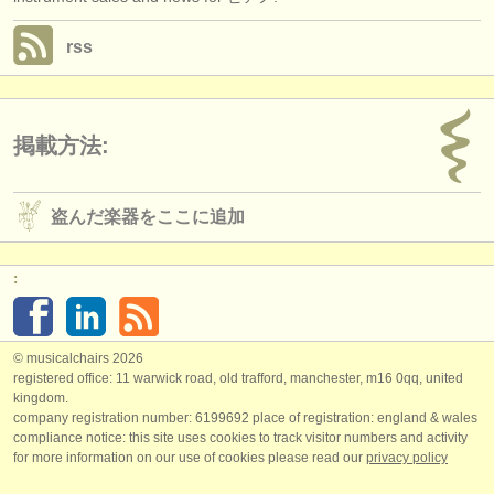
rss
掲載方法:
盗んだ楽器をここに追加
:
© musicalchairs 2026
registered office: 11 warwick road, old trafford, manchester, m16 0qq, united
kingdom.
company registration number: ​6199692 place of registration: england & wales
compliance notice: ​this site uses cookies to track visitor numbers and activity
for more information on our use of cookies please read our
privacy policy