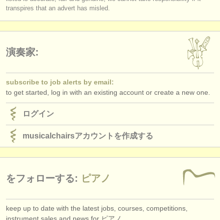
出版社:
transpires that an advert has misled.
掲載方法
find out about our
ATS
演奏家:
ATS
faq
subscribe to job alerts by email:
ログイン
to get started, log in with an existing account or create a new one.
ログイン
musicalchairsアカウントを作成する
をフォローする:
ピアノ
keep up to date with the latest jobs, courses, competitions,
instrument sales and news for ピアノ.