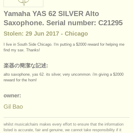
楽器の販売
Yamaha YAS 62 SILVER Alto
盗まれた楽器
Saxophone. Serial number: C21295
ディレクトリー:
Stolen: 29 Jun 2017 - Chicago
オーケストラ
I live in South Side Chicago. I'm putting a $2000 reward for helping me
find my sax. Thanks!
音楽学校
楽器の簡潔な記述:
ユース オーケストラ
alto saxophone, yas 62. its silver, very uncommon. i'm giving a $2000
musicalchairs:
reward for the horn!
musicalchairsについて
owner:
お問い合わせ
Gil Bao
rss feeds
whilst musicalchairs makes every effort to ensure that the information
クラシック音楽ニュース
listed is accurate, fair and genuine, we cannot take responsibility if it