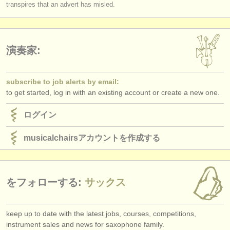
transpires that an advert has misled.
出版社:
掲載方法
find out about our
ATS
演奏家:
ATS
faq
subscribe to job alerts by email:
ログイン
to get started, log in with an existing account or create a new one.
ログイン
musicalchairsアカウントを作成する
をフォローする:
サックス
keep up to date with the latest jobs, courses, competitions,
instrument sales and news for saxophone family.