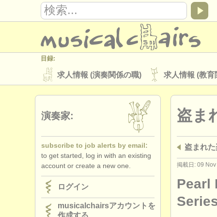
目録:
求人情報 (演奏関係の職)
求人情報 (教育
楽器の販売
盗まれた楽器
盗ま
ディレクトリー:
演奏家:
オーケストラ
音楽学校
ユース 
subscribe to job alerts by email:
盗まれた
musicalchairs:
to get started, log in with an existing
musicalchairsについて
お問い合わせ
掲載日: 09 Nov
account or create a new one.
出版社:
Pearl 
ログイン
掲載方法
find out about our
ATS
Serie
musicalchairsアカウントを
作成する