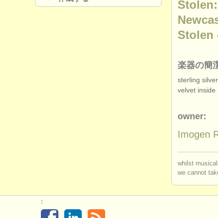
Stolen
Newcas
Stolen 
楽器の簡
sterling silv
velvet inside
owner:
Imogen 
whilst musical
we cannot take
: