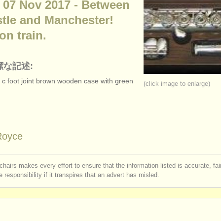
: 07 Nov 2017 - Between
tle and Manchester!
on train.
潔な記述:
er c foot joint brown wooden case with green
(click image to enlarge)
Royce
chairs makes every effort to ensure that the information listed is accurate, fa
 responsibility if it transpires that an advert has misled.