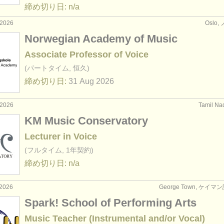
締め切り日: n/a
2026
Oslo
Norwegian Academy of Music
Associate Professor of Voice
(パートタイム, 恒久)
締め切り日:
31 Aug
2026
2026
Tamil N
KM Music Conservatory
Lecturer in Voice
(フルタイム, 1年契約)
締め切り日: n/a
2026
George Town, ケイマ
Spark! School of Performing Arts
Music Teacher (Instrumental and/or Vocal)