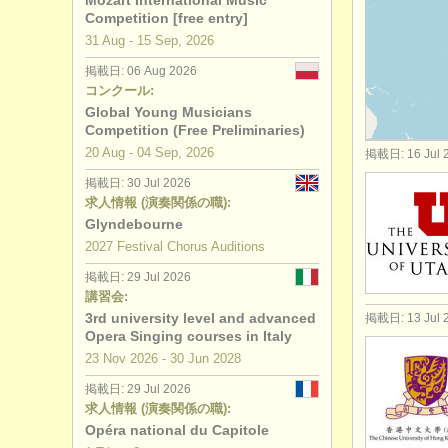
Mozart International Music
Competition [free entry]
コンクール:
31 Aug - 15 Sep, 2026
掲載日: 06 Aug 2026
コンクール:
Global Young Musicians
Competition (Free Preliminaries)
20 Aug - 04 Sep, 2026
掲載日: 16 Jul 
掲載日: 30 Jul 2026
求人情報 (演奏関係の職):
Glyndebourne
2027 Festival Chorus Auditions
掲載日: 29 Jul 2026
講習会:
3rd university level and advanced
掲載日: 13 Jul 
Opera Singing courses in Italy
23 Nov
2026
-
30 Jun
2028
掲載日: 29 Jul 2026
求人情報 (演奏関係の職):
Opéra national du Capitole