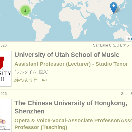
 声楽
(33)
2
©
2026
Salt Lake City, UT,
University of Utah School of Music
Assistant Professor (Lecturer) - Studio Tenor
(フルタイム, 恒久)
締め切り日: n/a
2026
Shen 
The Chinese University of Hongkong,
Shenzhen
Opera & Voice-Vocal-Associate Professor/Ass
Professor (Teaching)