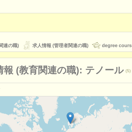
関連の職)
求人情報 (管理者関連の職)
degree cours
報 (教育関連の職): テノール
(5)
オーケストラ
rss feeds
クラシック音楽ニュース
演奏関係の職): テノール
(11)
楽
(13)
ATS
faq
ログイン
urses: 声楽
(11)