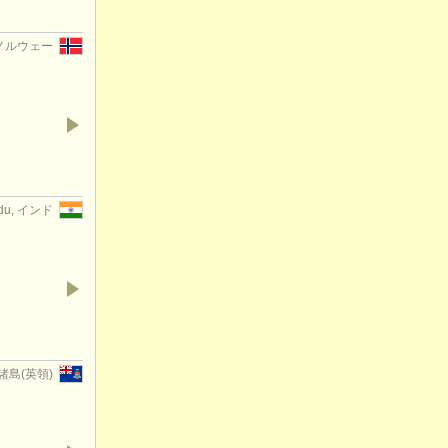
, ノルウェー
adu, インド
ン諸島(英領)