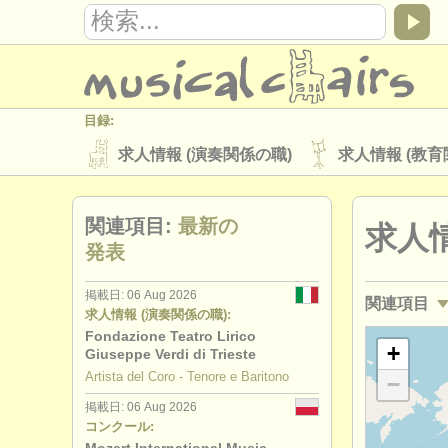
目録:
求人情報 (演奏関係の職)
求人情報 (教育
楽器の販売
盗まれた楽器
関連項目:
最新の
求人情
ディレクトリー:
発表
オーケストラ
音楽学校
ユース 
掲載日: 06 Aug 2026
関連項目
musicalchairs:
求人情報 (演奏関係の職):
musicalchairsについて
お問い合わせ
Fondazione Teatro Lirico
求人情報 (
+
Giuseppe Verdi di Trieste
出版社:
Artista del Coro - Tenore e Baritono
−
講習会: 声
掲載方法
find out about our
ATS
掲載日: 06 Aug 2026
コンクール:
degree co