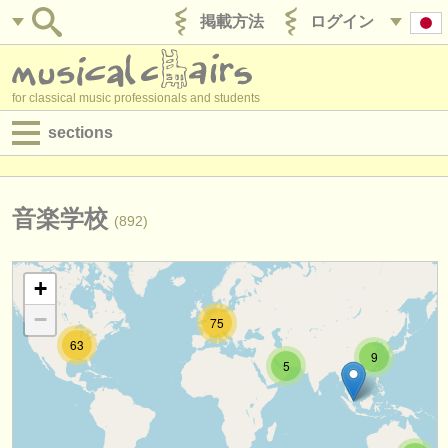
掲載方法
ログイン
for classical music professionals and students
sections
目録:
求人情報 (演奏関係の職)
音楽学校
(892)
求人情報 (教育関連の職)
+
求人情報 (管理者関連の職)
−
75
degree courses
63
9
5
講習会
コンクール