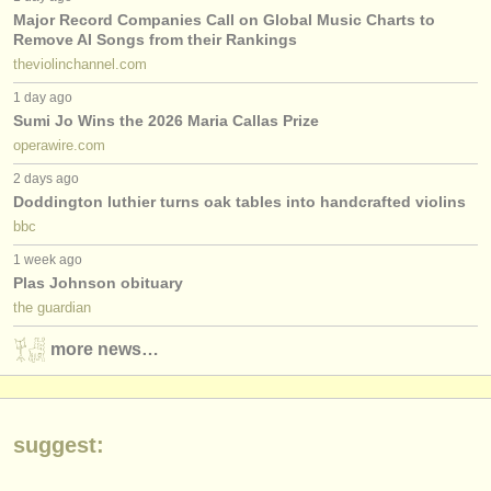
出版社:
Major Record Companies Call on Global Music Charts to
Remove AI Songs from their Rankings
掲載方法
theviolinchannel.com
find out about our
ATS
1 day ago
Sumi Jo Wins the 2026 Maria Callas Prize
ATS
faq
operawire.com
2 days ago
ログイン
Doddington luthier turns oak tables into handcrafted violins
bbc
1 week ago
Plas Johnson obituary
the guardian
more news…
suggest: