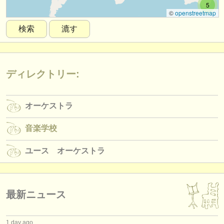
5
楽器の販売
©
openstreetmap
検索
漉す
盗まれた楽器
ディレクトリー:
オーケストラ
ディレクトリー:
音楽学校
オーケストラ
ユース オーケストラ
音楽学校
musicalchairs:
musicalchairsについて
ユース オーケストラ
お問い合わせ
rss feeds
最新ニュース
クラシック音楽ニュース
1 day ago