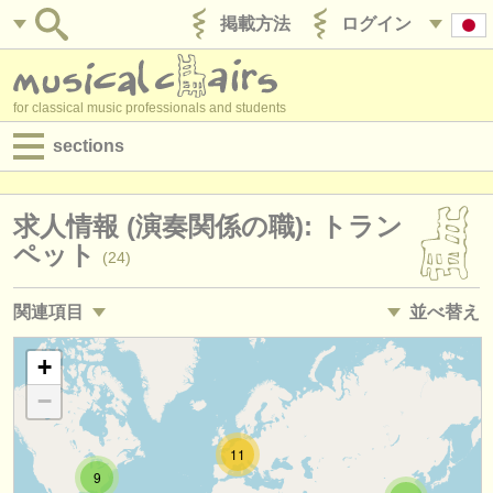
掲載方法
ログイン
for classical music professionals and students
sections
目録:
求人情報 (演奏関係の職): トラン
求人情報 (演奏関係の職)
ペット
(24)
求人情報 (教育関連の職)
関連項目
並べ替え
求人情報 (管理者関連の職)
求人情報 (教育関連の職): トランペット
• 掲載日
+
(2)
degree courses
−
講習会: トランペット
•
締め切り日
(7)
講習会
11
講習会: ツィンク
•
国
(1)
コンクール
9