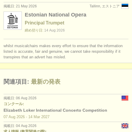
掲載日: 21 May 2026
Tallinn, エストニア
Estonian National Opera
Principal Trumpet
締め切り日:
14 Aug
2026
whilst musicalchairs makes every effort to ensure that the information
listed is accurate, fair and genuine, we cannot take responsibility if it
transpires that an advert has misled.
関連項目:
最新の発表
掲載日: 06 Aug 2026
コンクール:
Elizabeth Loker International Concerto Competition
07 Aug
2026
-
14 Mar
2027
掲載日: 04 Aug 2026
求人情報 (教育関連の職):