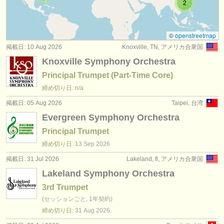
2
講習会: cornet
(1)
楽器の販売
degree courses: トランペット
(10)
盗まれた楽器
©
openstreetmap
掲載日: 10 Aug 2026
Knoxville, TN, アメリカ合衆国
degree courses: ツィンク
ディレクトリー:
(1)
Knoxville Symphony Orchestra
オーケストラ
degree courses: natural trumpet
(1)
Principal Trumpet (Part-Time Core)
音楽学校
締め切り日: n/a
degree courses: cornet
(8)
掲載日: 05 Aug 2026
Taipei, 台湾
ユース オーケストラ
コンクール: トランペット
Evergreen Symphony Orchestra
(5)
musicalchairs:
Principal Trumpet
楽器の販売: トランペット
(2)
締め切り日:
13 Sep
2026
musicalchairsについて
掲載日: 31 Jul 2026
Lakeland, fl, アメリカ合衆国
盗まれた楽器: トランペット
(53)
お問い合わせ
Lakeland Symphony Orchestra
3rd Trumpet
rss feeds
(セッションごと, 1年契約)
クラシック音楽ニュース
締め切り日:
31 Aug
2026