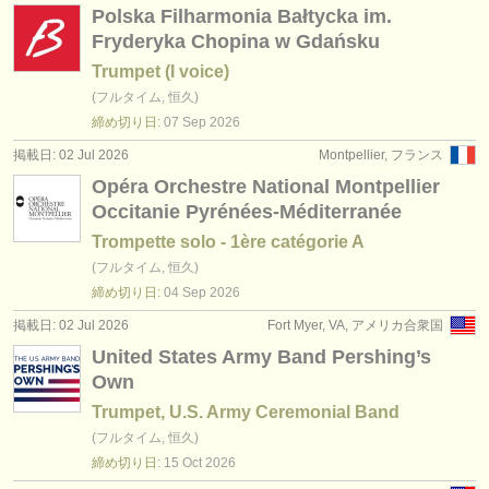
Polska Filharmonia Bałtycka im.
Fryderyka Chopina w Gdańsku
Trumpet (I voice)
(フルタイム, 恒久)
締め切り日:
07 Sep
2026
掲載日: 02 Jul 2026
Montpellier, フランス
Opéra Orchestre National Montpellier
Occitanie Pyrénées-Méditerranée
Trompette solo - 1ère catégorie A
(フルタイム, 恒久)
締め切り日:
04 Sep
2026
掲載日: 02 Jul 2026
Fort Myer, VA, アメリカ合衆国
United States Army Band Pershing’s
Own
Trumpet, U.S. Army Ceremonial Band
(フルタイム, 恒久)
締め切り日:
15 Oct
2026