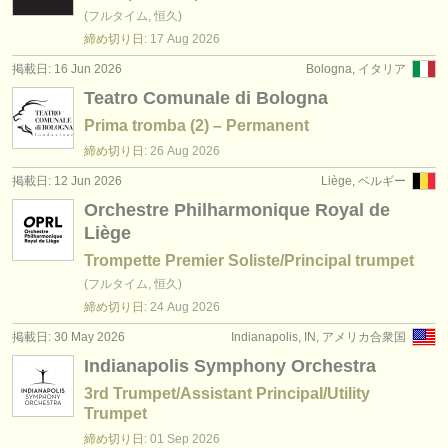
(フルタイム, 恒久)
締め切り日:
17 Aug
2026
掲載日: 16 Jun 2026
Bologna, イタリア
Teatro Comunale di Bologna
Prima tromba (2) – Permanent
締め切り日:
26 Aug
2026
掲載日: 12 Jun 2026
Liège, ベルギー
Orchestre Philharmonique Royal de
Liège
Trompette Premier Soliste/Principal trumpet
(フルタイム, 恒久)
締め切り日:
24 Aug
2026
掲載日: 30 May 2026
Indianapolis, IN, アメリカ合衆国
Indianapolis Symphony Orchestra
3rd Trumpet/Assistant Principal/Utility
Trumpet
締め切り日:
01 Sep
2026