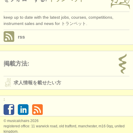
keep up to date with the latest jobs, courses, competitions,
instrument sales and news for トランペット.
rss
掲載方法:
求人情報を載せたい方
:
© musicalchairs 2026
registered office: 11 warwick road, old trafford, manchester, m16 0qq, united
kingdom.