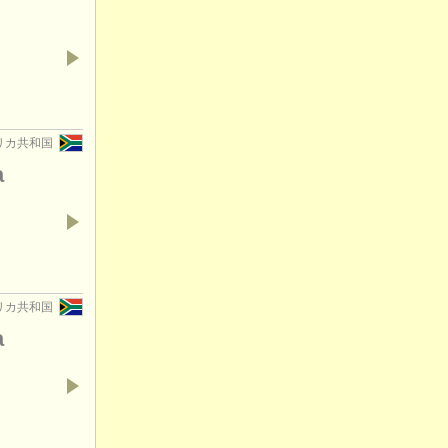
フリカ共和国
a
フリカ共和国
a