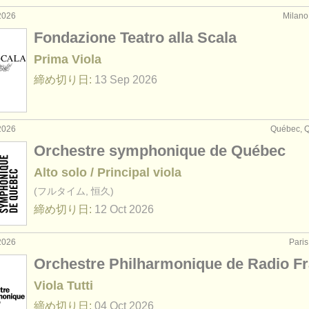
2026
Milan
Fondazione Teatro alla Scala
Prima Viola
締め切り日:
13 Sep
2026
2026
Québec,
Orchestre symphonique de Québec
Alto solo / Principal viola
(フルタイム, 恒久)
締め切り日:
12 Oct
2026
2026
Par
Orchestre Philharmonique de Radio F
Viola Tutti
締め切り日:
04 Oct
2026