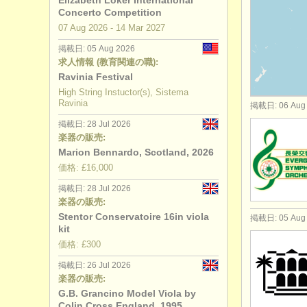
Elizabeth Loker International
Concerto Competition
degree c
07 Aug
2026
-
14 Mar
2027
掲載日: 05 Aug 2026
degree cou
求人情報 (教育関連の職):
Ravinia Festival
コンクール
High String Instuctor(s), Sistema
Ravinia
掲載日: 06 Aug
楽器の販売
掲載日: 28 Jul 2026
楽器の販売:
盗まれた楽
Marion Bennardo, Scotland, 2026
価格: £16,000
掲載日: 28 Jul 2026
楽器の販売:
Stentor Conservatoire 16in viola
掲載日: 05 Aug
kit
価格: £300
掲載日: 26 Jul 2026
楽器の販売:
G.B. Grancino Model Viola by
Colin Cross England, 1995