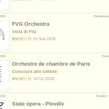
2026
Palmanov
FVG Orchestra
Viola di Fila
締め切り日:
01 Sep
2026
2026
Par
Orchestre de chambre de Paris
Concours alto tuttiste
締め切り日:
14 Oct
2026
2026
Plovdi
State opera - Plovdiv