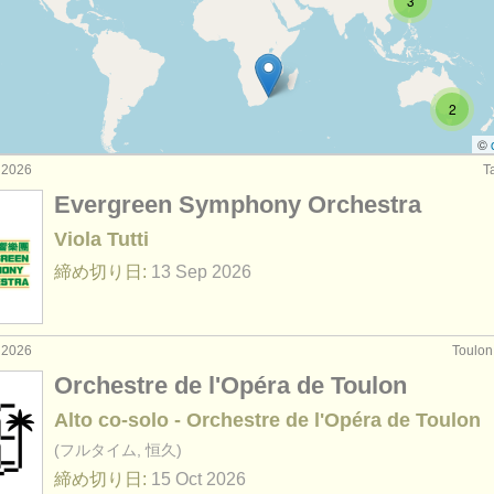
3
ourses: ヴィオラ
(11)
rses: baroque viola
(1)
2
: ヴィオラ
(6)
©
 2026
T
: ヴィオラ
(28)
Evergreen Symphony Orchestra
器: ヴィオラ
(44)
Viola Tutti
締め切り日:
13 Sep
2026
 2026
Toulo
Orchestre de l'Opéra de Toulon
Alto co-solo - Orchestre de l'Opéra de Toulon
(フルタイム, 恒久)
締め切り日:
15 Oct
2026