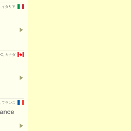
o, イタリア
 QC, カナダ
is, フランス
rance