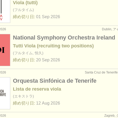
Viola (tutti)
(フルタイム)
締め切り日:
01 Sep
2026
2026
Dublin,
National Symphony Orchestra Ireland
Tutti Viola (recruiting two positions)
(フルタイム, 恒久)
締め切り日:
20 Sep
2026
2026
Santa Cruz de Tener
Orquesta Sinfónica de Tenerife
Lista de reserva viola
(エキストラ)
締め切り日:
12 Aug
2026
2026
Zagreb