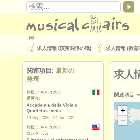
目録:
求人情報 (演奏関係の職)
求人情報 (教育
楽器の販売
盗まれた楽器
関連項目:
最新の
求人情
ディレクトリー:
発表
オーケストラ
音楽学校
ユース 
掲載日: 06 Aug 2026
関連項目
musicalchairs:
講習会:
musicalchairsについて
お問い合わせ
Accademia della Viola e
求人情報 (
+
Quartetto. Imola
出版社:
19 Sep
2026
-
24 Jun
2027
−
講習会: ヴ
掲載方法
find out about our
ATS
掲載日: 06 Aug 2026
コンクール:
講習会: baro