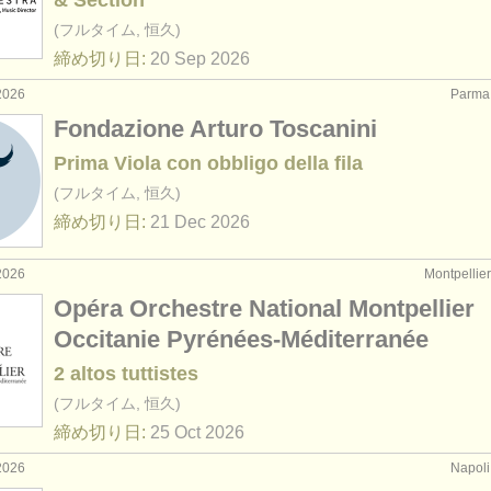
& Section
(フルタイム, 恒久)
締め切り日:
20 Sep
2026
2026
Parm
Fondazione Arturo Toscanini
Prima Viola con obbligo della fila
(フルタイム, 恒久)
締め切り日:
21 Dec
2026
2026
Montpelli
Opéra Orchestre National Montpellier
Occitanie Pyrénées-Méditerranée
2 altos tuttistes
(フルタイム, 恒久)
締め切り日:
25 Oct
2026
2026
Napo