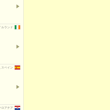
 アイルランド
ife, スペイン
, クロアチア