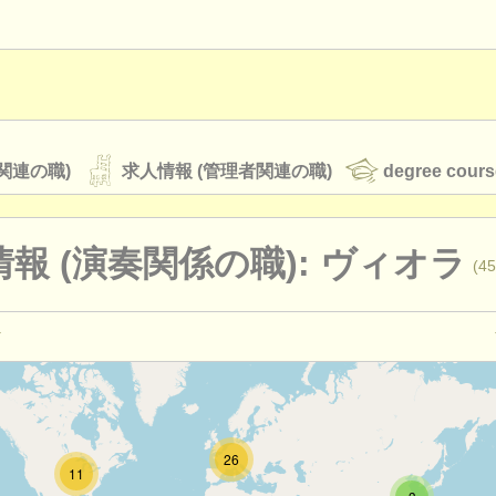
関連の職)
求人情報 (管理者関連の職)
degree cours
報 (演奏関係の職): ヴィオラ
(45
オーケストラ
rss feeds
クラシック音楽ニュース
教育関連の職): ヴィオラ
(2)
ィオラ
(18)
ATS
faq
ログイン
26
11
que viola
(2)