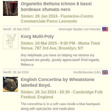
Organetto Beltuna Ichnos 8 bassi
instrumentenverkauf
bordeaux sfumato nero
gestohlene instrumente
Stolen: 28 Jan 2024 - Fiumicino-Centro
Commerciale Parco Leonardo
verzeichnisse:
Veröff.: 26 Mai 2025
Vereinigte Staaten von Amerika
orchester
Korg Multi-Poly
Stolen: 24 Mai 2025 - 9:00 PM - Mama Tried
musikhochschulen
Venue, 787 3rd Ave, Brooklyn, NY
jugendorchester
Any help/leads you have on helping me retrieve my
keyboard are greatly, greatly appreciated! Kind regards,
musicalchairs:
Rebecca
über musicalchairs
Veröff.: 28 Jul 2024
Großbritannien (UK)
English Concertina by Wheatstone
kontakt
labelled Boyd.
Stolen: 26 Jul 2024 - 20:30 - Cambridge Folk
rss feeds
Festival. England
The concertina is in a soft case inside a blue backpack
nachrichten in der klassischen musik
along with spectacles and medication