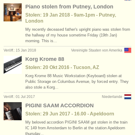
Piano stolen from Putney, London
Stolen: 19 Jan 2018 - 9am-1pm - Putney,
London
My recently deceased father's upright piano was stolen from
the hallway of my house sometime Friday (19th Jan)
morning. This is...
Veröff.: 15 Jan 2018
Vereinigte Staaten von Amerika
Korg Krome 88
Stolen: 20 Okt 2016 - Tucson, AZ
Korg Krome 88 Music Workstation (Keyboard) stolen at
Public Storage on Columbus Avenue, by forced entry. They
also stole a Korg...
Veröff.: 01 Jul 2017
Niederlande
PIGINI SAAM ACCORDION
Stolen: 29 Jun 2017 - 16.00 - Apeldoorn
My beloved accordion PIGINI SAAM got stolen in the train
IC 149 from Amsterdam to Berlin at the station Apeldoorn
thursday...