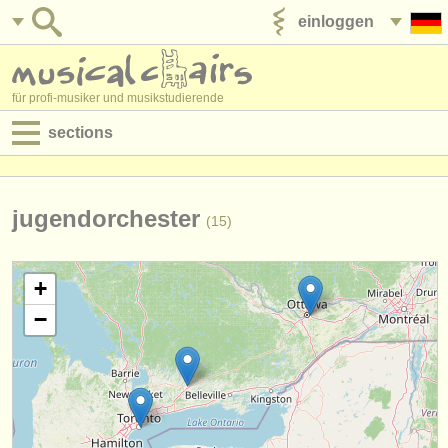
einloggen
anzeige veröffentlichen
für profi-musiker und musikstudierende
sections
anzeigen:
jobs - aufführung
jugendorchester
(15)
jobs - unterrichten
+
jobs - verwaltung
−
degree courses
kurse
musikwettbewerbe