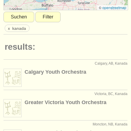
instrumentenverkauf
©
openstreetmap
Suchen
Filter
gestohlene instrumente
x
kanada
verzeichnisse:
orchester
results:
musikhochschulen
Calgary, AB, Kanada
jugendorchester
Calgary Youth Orchestra
musicalchairs:
über musicalchairs
Victoria, BC, Kanada
kontakt
Greater Victoria Youth Orchestra
rss feeds
nachrichten in der klassischen musik
Moncton, NB, Kanada