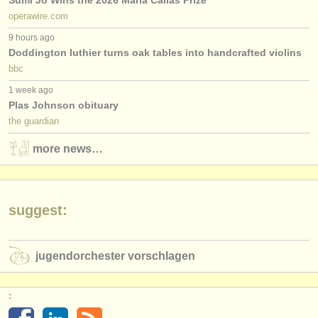
Sumi Jo Wins the 2026 Maria Callas Prize
operawire.com
9 hours ago
Doddington luthier turns oak tables into handcrafted violins
bbc
1 week ago
Plas Johnson obituary
the guardian
more news…
suggest:
jugendorchester vorschlagen
: