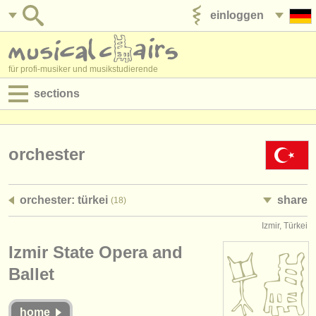
einloggen
anzeige veröffentlichen
für profi-musiker und musikstudierende
sections
anzeigen:
jobs - aufführung
orchester
jobs - unterrichten
orchester: türkei
share
(18)
jobs - verwaltung
Izmir, Türkei
degree courses
Izmir State Opera and
kurse
Ballet
musikwettbewerbe
home