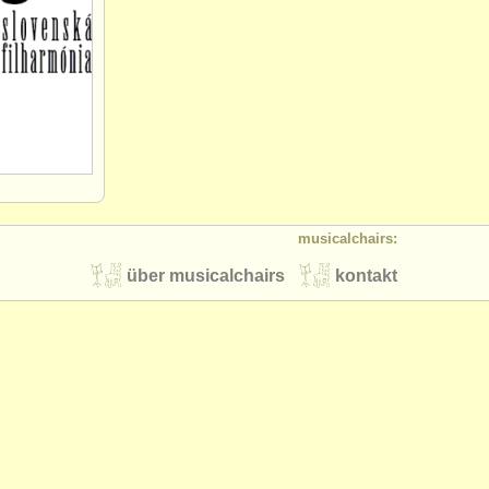
musicalchairs:
über musicalchairs
kontakt