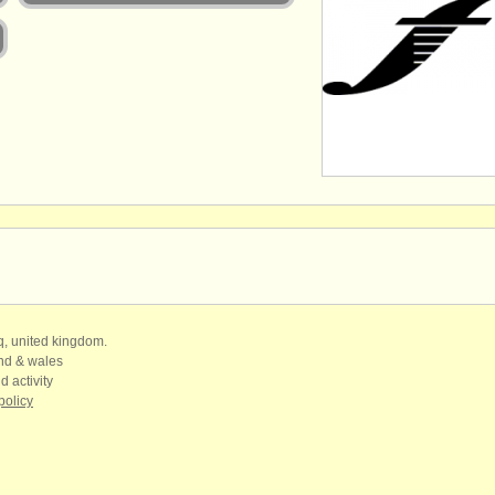
qq, united kingdom.
and & wales
d activity
policy