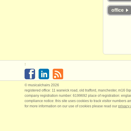
office
:
© musicalchairs 2026
registered office: 11 warwick road, old trafford, manchester, m16 0
company registration number: ​6199692 place of registration: engl
compliance notice: ​this site uses cookies to track visitor numbers an
for more information on our use of cookies please read our
privacy 