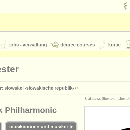
jobs - verwaltung
degree courses
kurse
rumente
ster
jugendorchester
r: slowakei -slowakische republik-
(7)
feeds
nachrichten in der klassischen musik
Bratislava, Slowakei -slowak
k Philharmonic
t our
ATS
ATS
faq
einloggen
musikerinnen und musiker