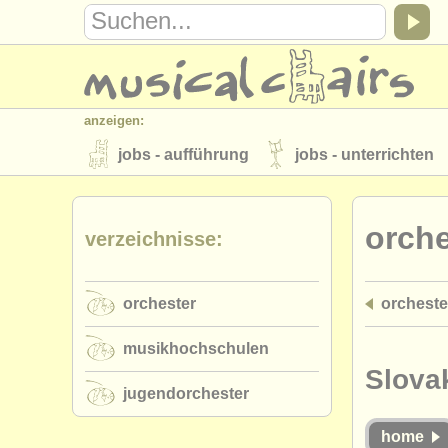
anzeigen:
jobs - aufführung
jobs - unterrichten
instrumentenverkauf
gestohlene inst
orche
verzeichnisse:
verzeichnisse:
orchester
musikhochschulen
orchester
orcheste
musicalchairs:
über musicalchairs
kontakt
rss 
musikhochschulen
verlage:
Slova
jugendorchester
anzeige veröffentlichen
find out abou
home