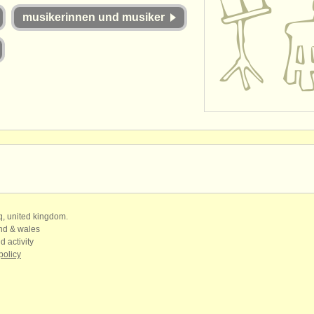
musikerinnen und musiker
qq, united kingdom.
and & wales
d activity
policy