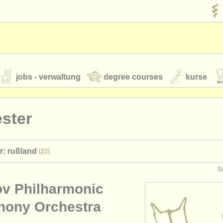
jobs - verwaltung
degree courses
kurse
rumente
ster
jugendorchester
r: rußland
(22)
feeds
nachrichten in der klassischen musik
S
ov Philharmonic
t our
ATS
ATS
faq
einloggen
ony Orchestra