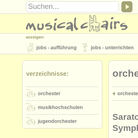
anzeigen:
jobs - aufführung
jobs - unterrichten
instrumentenverkauf
gestohlene inst
orche
verzeichnisse:
verzeichnisse:
orchester
musikhochschulen
orchester
orcheste
musicalchairs:
über musicalchairs
kontakt
rss 
musikhochschulen
verlage:
Sarat
jugendorchester
anzeige veröffentlichen
find out abou
Symph