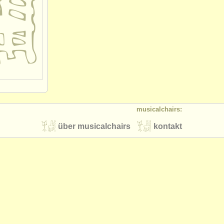
musicalchairs:
über musicalchairs
kontakt