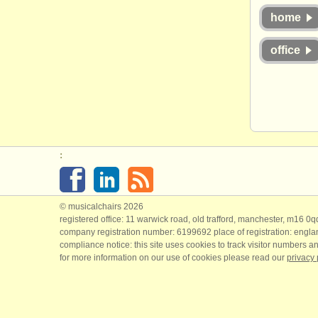
home
office
:
© musicalchairs 2026
registered office: 11 warwick road, old trafford, manchester, m16 0
company registration number: ​6199692 place of registration: engl
compliance notice: ​this site uses cookies to track visitor numbers an
for more information on our use of cookies please read our
privacy 