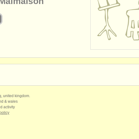
-Malmaison
qq, united kingdom.
and & wales
d activity
policy