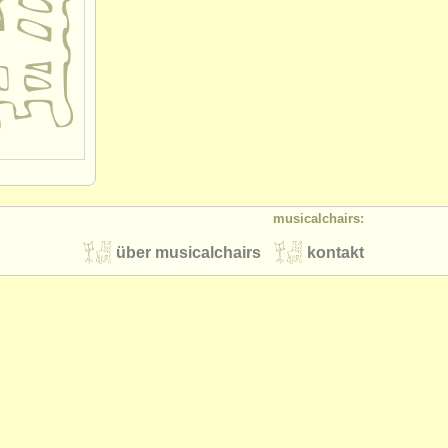
musicalchairs:
über musicalchairs
kontakt