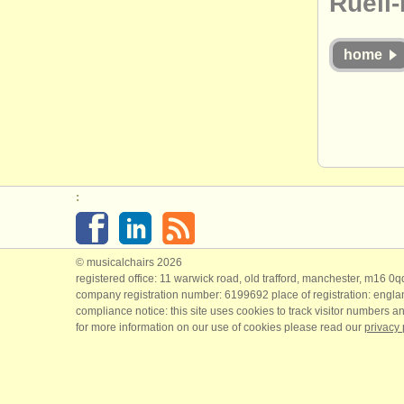
Rueil
home
:
© musicalchairs 2026
registered office: 11 warwick road, old trafford, manchester, m16 0
company registration number: ​6199692 place of registration: engl
compliance notice: ​this site uses cookies to track visitor numbers an
for more information on our use of cookies please read our
privacy 