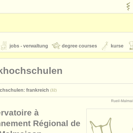
jobs - verwaltung
degree courses
kurse
rumente
khochschulen
jugendorchester
hschulen: frankreich
(32)
feeds
nachrichten in der klassischen musik
Rueil-Malmai
rvatoire à
t our
ATS
ATS
faq
einloggen
nement Régional de