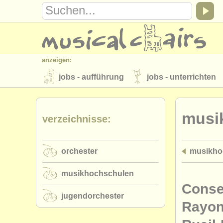
anzeigen:
jobs - aufführung
jobs - unterrichten
instrumentenverkauf
gestohlene inst
musi
verzeichnisse:
verzeichnisse:
orchester
musikhochschulen
orchester
musikhoc
musicalchairs:
über musicalchairs
kontakt
rss 
musikhochschulen
verlage:
Conse
jugendorchester
anzeige veröffentlichen
find out abou
Rayon