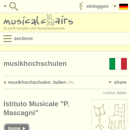
einloggen
anzeige veröffentlichen
für profi-musiker und musikstudierende
sections
anzeigen:
jobs - aufführung
musikhochschulen
jobs - unterrichten
musikhochschulen: italien
share
(76)
jobs - verwaltung
Livorno, Italien
degree courses
Istituto Musicale "P.
kurse
Mascagni"
musikwettbewerbe
home