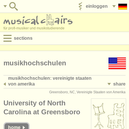
einloggen
anzeige veröffentlichen
für profi-musiker und musikstudierende
sections
anzeigen:
jobs - aufführung
musikhochschulen
jobs - unterrichten
musikhochschulen: vereinigte staaten
von amerika
share
jobs - verwaltung
(233)
Greensboro, NC, Vereinigte Staaten von Amerika
degree courses
University of North
kurse
Carolina at Greensboro
musikwettbewerbe
home