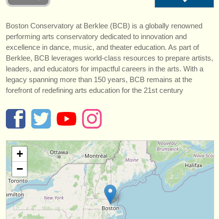
instrumentenverkauf
Boston Conservatory at Berklee (BCB) is a globally renowned
gestohlene instrumente
performing arts conservatory dedicated to innovation and
excellence in dance, music, and theater education. As part of
verzeichnisse:
Berklee, BCB leverages world-class resources to prepare artists,
orchester
leaders, and educators for impactful careers in the arts. With a
legacy spanning more than 150 years, BCB remains at the
musikhochschulen
forefront of redefining arts education for the 21st century
jugendorchester
musicalchairs:
über musicalchairs
+
kontakt
−
rss feeds
nachrichten in der klassischen musik