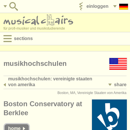
einloggen
anzeige veröffentlichen
für profi-musiker und musikstudierende
sections
anzeigen:
jobs - aufführung
musikhochschulen
jobs - unterrichten
musikhochschulen: vereinigte staaten
von amerika
share
jobs - verwaltung
(233)
Boston, MA, Vereinigte Staaten von Amerika
degree courses
Boston Conservatory at
kurse
Berklee
musikwettbewerbe
home