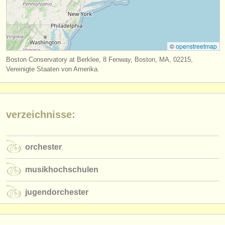
verlage:
anzeige veröffentlichen
find out about our
ATS
©
openstreetmap
Boston Conservatory at Berklee, 8 Fenway, Boston, MA, 02215,
ATS
faq
Vereinigte Staaten von Amerika.
einloggen
verzeichnisse:
orchester
musikhochschulen
jugendorchester