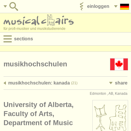
einloggen
anzeige veröffentlichen
für profi-musiker und musikstudierende
sections
anzeigen:
jobs - aufführung
musikhochschulen
jobs - unterrichten
musikhochschulen: kanada
share
(21)
jobs - verwaltung
Edmonton , AB, Kanada
degree courses
University of Alberta,
kurse
Faculty of Arts,
Department of Music
musikwettbewerbe