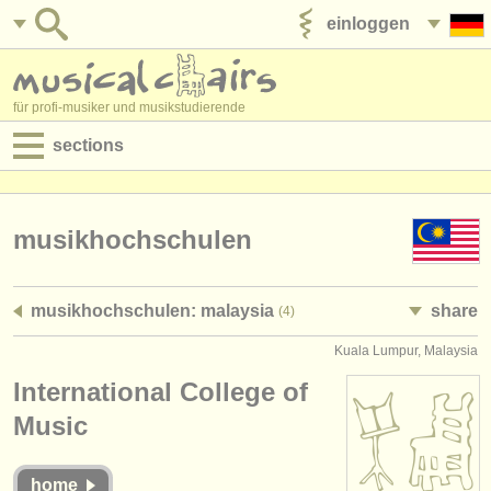
einloggen
anzeige veröffentlichen
für profi-musiker und musikstudierende
sections
anzeigen:
jobs - aufführung
musikhochschulen
jobs - unterrichten
musikhochschulen: malaysia
share
(4)
jobs - verwaltung
Kuala Lumpur, Malaysia
degree courses
International College of
kurse
Music
musikwettbewerbe
home