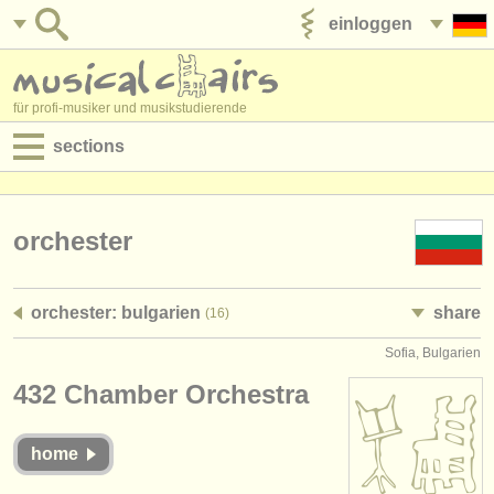
einloggen
anzeige veröffentlichen
für profi-musiker und musikstudierende
sections
anzeigen:
jobs - aufführung
orchester
jobs - unterrichten
orchester: bulgarien
share
(16)
jobs - verwaltung
Sofia, Bulgarien
degree courses
432 Chamber Orchestra
kurse
home
musikwettbewerbe