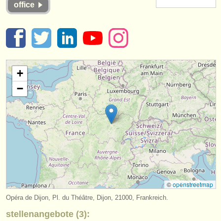
office
instrumentenverkauf
gestohlene instrumente
verzeichnisse:
orchester
+
−
musikhochschulen
jugendorchester
musicalchairs:
über musicalchairs
kontakt
©
openstreetmap
rss feeds
Opéra de Dijon, Pl. du Théâtre, Dijon, 21000, Frankreich.
nachrichten in der klassischen musik
stellenangebote (3):