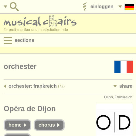
einloggen
anzeige veröffentlichen
für profi-musiker und musikstudierende
sections
anzeigen:
jobs - aufführung
orchester
jobs - unterrichten
orchester: frankreich
share
(72)
jobs - verwaltung
Dijon, Frankreich
degree courses
Opéra de Dijon
kurse
home
chorus
musikwettbewerbe