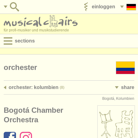
einloggen
anzeige veröffentlichen
für profi-musiker und musikstudierende
sections
anzeigen:
jobs - aufführung
orchester
jobs - unterrichten
orchester: kolumbien
share
(8)
jobs - verwaltung
Bogotá, Kolumbien
degree courses
Bogotá Chamber
kurse
Orchestra
musikwettbewerbe