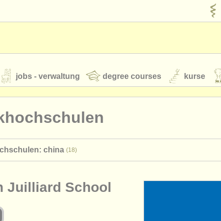
jobs - verwaltung
degree courses
kurse
rumente
khochschulen
jugendorchester
chschulen: china
(18)
feeds
nachrichten in der klassischen musik
n Juilliard School
t our
ATS
ATS
faq
einloggen