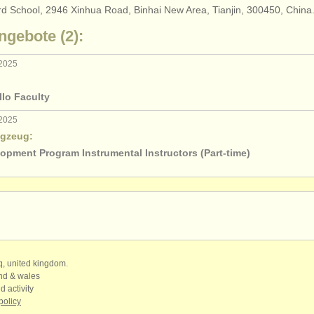
iard School, 2946 Xinhua Road, Binhai New Area, Tianjin, 300450, China
ngebote (2):
 2025
llo Faculty
 2025
agzeug:
opment Program Instrumental Instructors (Part-time)
qq, united kingdom.
and & wales
d activity
policy