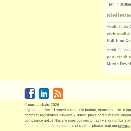
Tianjin Juill
stellena
Veröff.: 26 Jun
violoncello:
Full-time Ce
Veröff.: 08 Mai
pauke/schl
Music Devel
:
© musicalchairs 2026
registered office: 11 warwick road, old trafford, manchester, m16 0
company registration number: ​6199692 place of registration: engl
compliance notice: ​this site uses cookies to track visitor numbers an
for more information on our use of cookies please read our
privacy 