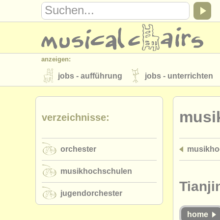
anzeigen:
jobs - aufführung
jobs - unterrichten
instrumentenverkauf
gestohlene inst
musi
verzeichnisse:
verzeichnisse:
orchester
musikhochschulen
orchester
musikho
musicalchairs:
über musicalchairs
kontakt
rss 
musikhochschulen
verlage:
Tianji
jugendorchester
anzeige veröffentlichen
find out abou
home