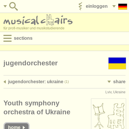
einloggen
anzeige veröffentlichen
für profi-musiker und musikstudierende
sections
anzeigen:
jobs - aufführung
jugendorchester
jobs - unterrichten
jugendorchester: ukraine
share
(1)
jobs - verwaltung
Lviv, Ukraine
degree courses
Youth symphony
kurse
orchestra of Ukraine
musikwettbewerbe
home