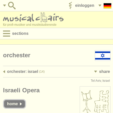
einloggen
anzeige veröffentlichen
für profi-musiker und musikstudierende
sections
anzeigen:
jobs - aufführung
orchester
jobs - unterrichten
orchester: israel
share
(14)
jobs - verwaltung
Tel Aviv, Israel
degree courses
Israeli Opera
kurse
home
musikwettbewerbe