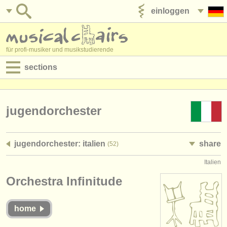
einloggen
anzeige veröffentlichen
für profi-musiker und musikstudierende
sections
anzeigen:
jobs - aufführung
jugendorchester
jobs - unterrichten
jugendorchester: italien
share
(52)
jobs - verwaltung
Italien
degree courses
Orchestra Infinitude
kurse
home
musikwettbewerbe