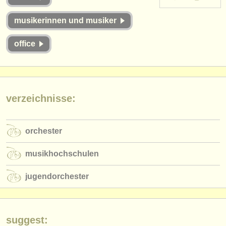
instrumentenverkauf
musikerinnen und musiker
gestohlene instrumente
office
verzeichnisse:
orchester
musikhochschulen
verzeichnisse:
jugendorchester
musicalchairs:
orchester
über musicalchairs
musikhochschulen
kontakt
jugendorchester
rss feeds
nachrichten in der klassischen musik
suggest: