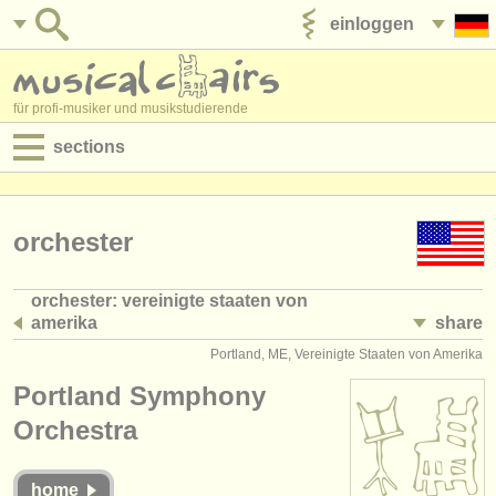
einloggen
anzeige veröffentlichen
für profi-musiker und musikstudierende
sections
anzeigen:
jobs - aufführung
orchester
jobs - unterrichten
orchester: vereinigte staaten von
amerika
share
jobs - verwaltung
(508)
Portland, ME, Vereinigte Staaten von Amerika
degree courses
Portland Symphony
kurse
Orchestra
musikwettbewerbe
home