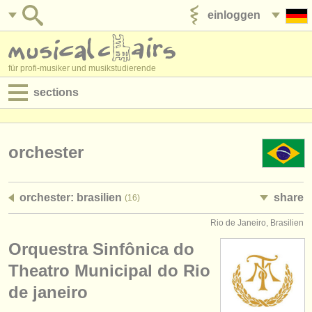
einloggen
anzeige veröffentlichen
für profi-musiker und musikstudierende
sections
anzeigen:
jobs - aufführung
orchester
jobs - unterrichten
orchester: brasilien
share
(16)
jobs - verwaltung
Rio de Janeiro, Brasilien
degree courses
Orquestra Sinfônica do
kurse
Theatro Municipal do Rio
de janeiro
musikwettbewerbe