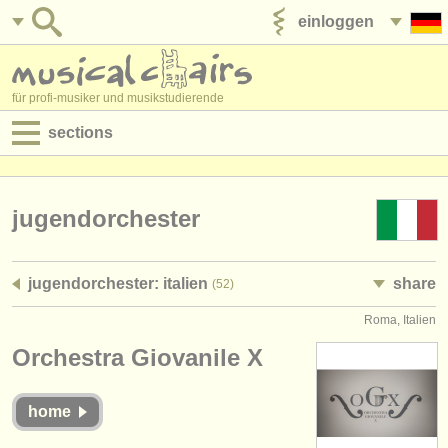
einloggen
anzeige veröffentlichen
für profi-musiker und musikstudierende
sections
anzeigen:
jobs - aufführung
jugendorchester
jobs - unterrichten
jugendorchester: italien
share
(52)
jobs - verwaltung
Roma, Italien
degree courses
Orchestra Giovanile X
kurse
home
musikwettbewerbe