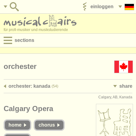
einloggen
anzeige veröffentlichen
für profi-musiker und musikstudierende
sections
anzeigen:
jobs - aufführung
orchester
jobs - unterrichten
orchester: kanada
share
(54)
jobs - verwaltung
Calgary, AB, Kanada
degree courses
Calgary Opera
kurse
home
chorus
musikwettbewerbe