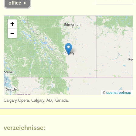
office
instrumentenverkauf
gestohlene instrumente
+
verzeichnisse:
−
orchester
musikhochschulen
jugendorchester
musicalchairs:
über musicalchairs
©
openstreetmap
Calgary Opera, Calgary, AB, Kanada.
kontakt
rss feeds
verzeichnisse:
nachrichten in der klassischen musik