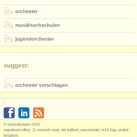
verlage:
orchester
anzeige veröffentlichen
musikhochschulen
find out about our
ATS
jugendorchester
ATS
faq
einloggen
suggest:
orchester vorschlagen
:
© musicalchairs 2026
registered office: 11 warwick road, old trafford, manchester, m16 0qq, united
kingdom.