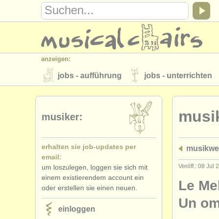
anzeigen:
jobs - aufführung
jobs - unterrichten
instrumentenverkauf
gestohlene inst
musi
verzeichnisse:
musiker:
orchester
musikhochschulen
erhalten sie job-updates per
musikwe
musicalchairs:
email:
über musicalchairs
kontakt
rss 
Veröff.: 08 Jul
um loszulegen, loggen sie sich mit
einem existierendem account ein
verlage:
Le Mel
oder erstellen sie einen neuen.
anzeige veröffentlichen
find out abou
Un om
einloggen