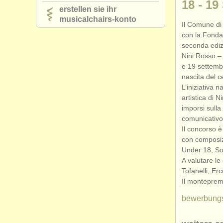
18 - 19
erstellen sie ihr
musicalchairs-konto
Il Comune di
con la Fond
seconda ediz
Nini Rosso –
e 19 settemb
nascita del c
L’iniziativa n
artistica di 
imporsi sulla
comunicativo
Il concorso è 
con composizi
Under 18, Sol
A valutare le
Tofanelli, Er
Il monteprem
bewerbung