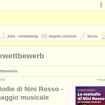
jobs - verwaltung
degree courses
kurse
rumente
kwettbewerb
jugendorchester
ttbewerbe
feeds
nachrichten in der klassischen musik
 2026
Fossan
odie di Nini Rosso -
t our
ATS
ATS
faq
einloggen
aggio musicale