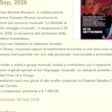
 Sep, 2026
 San Michele Mondovì, in collaborazione
azione Fossano Musica, promuove la
ione del concorso musicale “Le Melodie di
 Un omaggio musicale”, in programma il 18
re 2026, in occasione del centenario della
elebre trombettista.
asce con l’obiettivo di celebrare l’eredità
Nini Rosso, musicista capace di trasformare la tromba in una vera voce so
 scena internazionale con uno stile personale, riconoscibile e profond
.
rivolto a solisti e gruppi musicali, invitati a confrontarsi con il repertorio 
oni originali ispirate al suo linguaggio musicale. Le categorie previste 
isti Over 18 e Gruppi.
 esibizioni sarà una giuria di alto profilo composta da Esteban Batallan
cole Ceretta.
i complessivo ammonta a € 7.000,00.
sschluss:
05 Sep
2026