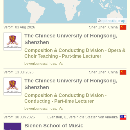
jobs - unterrichten: chorleiter/
in
(2)
instrumentenverkauf
kurse/
masterclass dirigieren
(59)
gestohlene instrumente
©
openstreetmap
Veröff.: 03 Aug 2026
Shen Zhen, China
degree courses: dirigent/
in
verzeichnisse:
(6)
The Chinese University of Hongkong,
orchester
dirigierwettbewerb
Shenzhen
(18)
Composition & Conducting Division - Opera &
musikhochschulen
musikwettbewerbe: korrepetitor/
in
(1)
Choir Teaching - Part-time Lecturer
bewerbungsschluss: n/a
jugendorchester
Veröff.: 13 Jul 2026
Shen Zhen, China
musicalchairs:
The Chinese University of Hongkong,
über musicalchairs
Shenzhen
Composition & Conducting Division -
kontakt
Conducting - Part-time Lecturer
bewerbungsschluss: n/a
rss feeds
Veröff.: 30 Jun 2026
Evanston, IL, Vereinigte Staaten von Amerika
nachrichten in der klassischen musik
Bienen School of Music