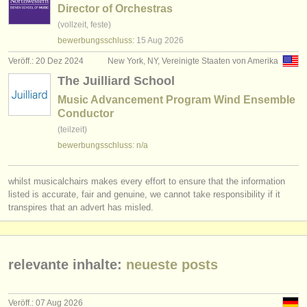
verlage:
Director of Orchestras
(vollzeit, feste)
anzeige veröffentlichen
bewerbungsschluss:
15 Aug
2026
find out about our
ATS
Veröff.: 20 Dez 2024
New York, NY, Vereinigte Staaten von Amerika
The Juilliard School
ATS
faq
Music Advancement Program Wind Ensemble
Conductor
einloggen
(teilzeit)
bewerbungsschluss: n/a
whilst musicalchairs makes every effort to ensure that the information
listed is accurate, fair and genuine, we cannot take responsibility if it
transpires that an advert has misled.
relevante inhalte:
neueste posts
Veröff.: 07 Aug 2026