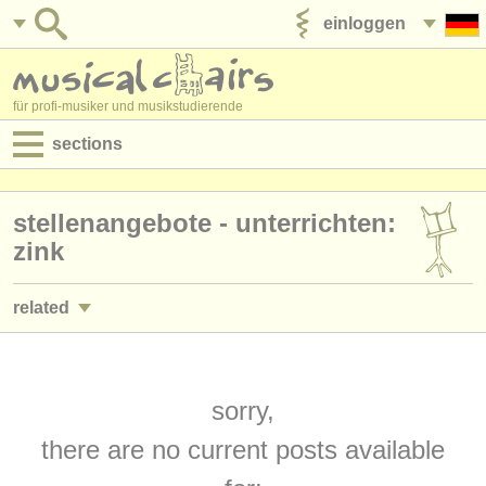
einloggen
anzeige veröffentlichen
für profi-musiker und musikstudierende
sections
anzeigen:
stellenangebote - unterrichten:
jobs - aufführung
zink
jobs - unterrichten
related
jobs - verwaltung
jobs - aufführung: trompete
(24)
degree courses
jobs - unterrichten: trompete
sorry,
(2)
kurse
there are no current posts available
kurse/
masterclass trompete
(7)
musikwettbewerbe