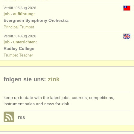
verlage:
Veröff.: 05 Aug 2026
anzeige veröffentlichen
job - aufführung:
Evergreen Symphony Orchestra
find out about our
ATS
Principal Trumpet
Veröff.: 04 Aug 2026
ATS
faq
job - unterrichten:
Radley College
einloggen
Trumpet Teacher
folgen sie uns:
zink
keep up to date with the latest jobs, courses, competitions,
instrument sales and news for zink.
rss