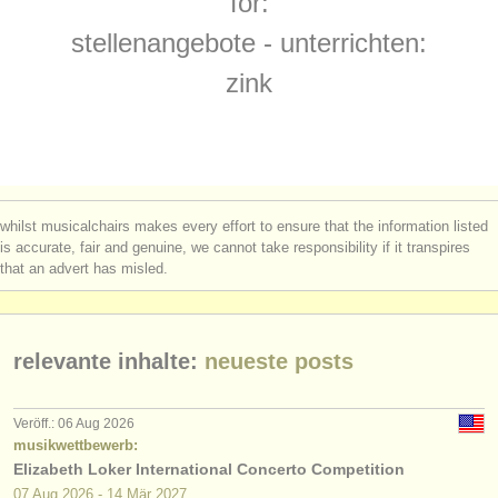
for:
kurse: zink
(1)
instrumentenverkauf
stellenangebote - unterrichten:
kurse: cornet
(1)
gestohlene instrumente
zink
degree courses: trompete
verzeichnisse:
(10)
orchester
degree courses: zink
(1)
musikhochschulen
degree courses: natural trumpet
(1)
whilst musicalchairs makes every effort to ensure that the information listed
jugendorchester
is accurate, fair and genuine, we cannot take responsibility if it transpires
degree courses: cornet
(8)
that an advert has misled.
musicalchairs:
wettbewerb trompet
(5)
über musicalchairs
kleinanzeigen trompete
relevante inhalte:
neueste posts
(2)
kontakt
trompete verloren
(53)
rss feeds
Veröff.: 06 Aug 2026
musikwettbewerb:
Elizabeth Loker International Concerto Competition
nachrichten in der klassischen musik
07 Aug
2026
-
14 Mär
2027