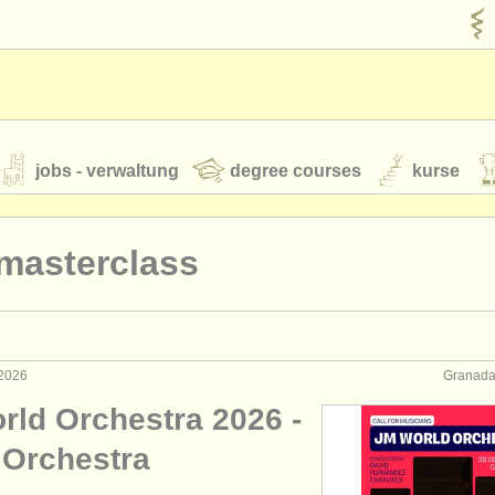
jobs - verwaltung
degree courses
kurse
rumente
masterclass
jugendorchester
feeds
nachrichten in der klassischen musik
 2026
Granada
rld Orchestra 2026 -
t our
ATS
ATS
faq
einloggen
 Orchestra