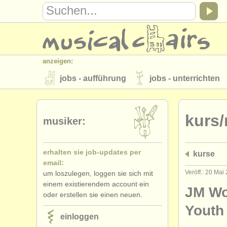
anzeigen:
jobs - aufführung
jobs - unterrichten
instrumentenverkauf
gestohlene inst
kurs/
verzeichnisse:
musiker:
orchester
musikhochschulen
erhalten sie job-updates per
kurse
musicalchairs:
email:
über musicalchairs
kontakt
rss 
Veröff.: 20 Mai
um loszulegen, loggen sie sich mit
einem existierendem account ein
verlage:
JM Wo
oder erstellen sie einen neuen.
anzeige veröffentlichen
find out abou
Youth
einloggen