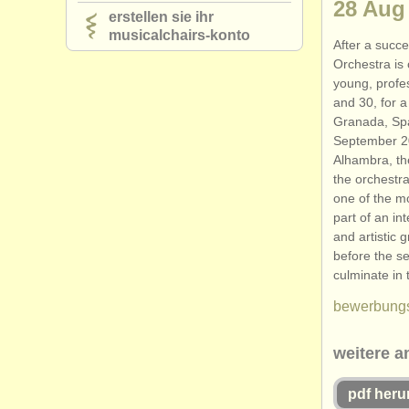
28 Aug 
erstellen sie ihr
musicalchairs-konto
After a succe
Orchestra is 
young, profe
and 30, for 
Granada, Spa
September 20
Alhambra, the
the orchestra
one of the m
part of an in
and artistic 
before the se
culminate in
bewerbungs
weitere a
pdf heru