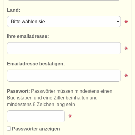
instrumentenverkauf
Land:
gestohlene instrumente
verzeichnisse:
Ihre emailadresse:
orchester
musikhochschulen
Emailadresse bestätigen:
jugendorchester
musicalchairs:
über musicalchairs
Passwort:
Passwörter müssen mindestens einen
Buchstaben und eine Ziffer beinhalten und
kontakt
mindestens 8 Zeichen lang sein
rss feeds
nachrichten in der klassischen musik
Passwörter anzeigen