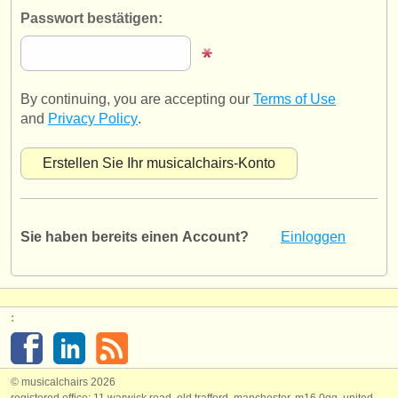
verlage:
Passwort bestätigen:
anzeige veröffentlichen
find out about our
ATS
By continuing, you are accepting our
Terms of Use
ATS
faq
and
Privacy Policy
.
einloggen
Sie haben bereits einen Account?
Einloggen
:
© musicalchairs 2026
registered office: 11 warwick road, old trafford, manchester, m16 0qq, united