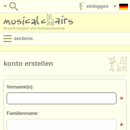
einloggen
anzeige veröffentlichen
für profi-musiker und musikstudierende
sections
anzeigen:
jobs - aufführung
konto erstellen
jobs - unterrichten
jobs - verwaltung
Vorname(n):
degree courses
kurse
Familienname:
musikwettbewerbe