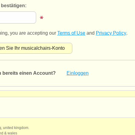
bestätigen:
uing, you are accepting our
Terms of Use
and
Privacy Policy
.
n bereits einen Account?
Einloggen
qq, united kingdom.
and & wales