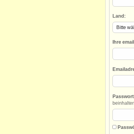
Land:
Ihre emai
Emailadre
Passwort
beinhalte
Passwö