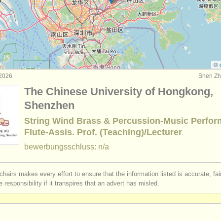
rses: baroque flute
(2)
rses: volks/
trad schnabelflöte/
flöte
(1)
bewerb
(22)
©
 2026
Shen Zh
en flöte
(78)
The Chinese University of Hongkong,
ren
Shenzhen
(162)
String Wind Brass & Percussion-Music Perfo
Flute-Assis. Prof. (Teaching)/Lecturer
bewerbungsschluss: n/a
chairs makes every effort to ensure that the information listed is accurate, fa
 responsibility if it transpires that an advert has misled.