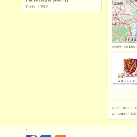
Pierre Naust (400Hz)
Preis: 1950€
degree cou
degree cou
flötenwett
Veröff.: 20 Mai
kleinanzeig
flöte verlo
whilst musical
we cannot take
: