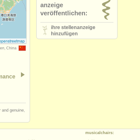
anzeige
veröffentlichen:
ihre stellenanzeige
hinzufügen
openstreetmap
en, China
rmance
ir and genuine,
musicalchairs: