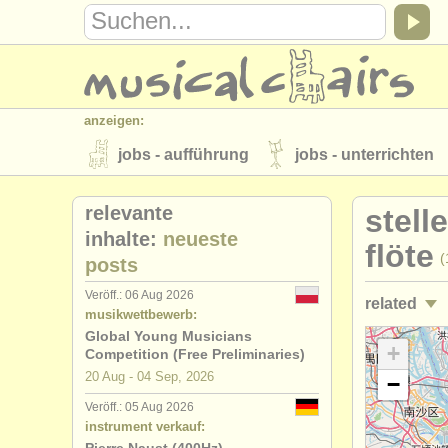
anzeigen:
jobs - aufführung
jobs - unterrichten
instrumentenverkauf
gestohlene inst
relevante
stell
verzeichnisse:
inhalte:
neueste
flöte
(
posts
orchester
musikhochschulen
Veröff.: 06 Aug 2026
related
musicalchairs:
musikwettbewerb:
über musicalchairs
kontakt
rss 
Global Young Musicians
jobs - auff
+
Competition (Free Preliminaries)
verlage:
20 Aug - 04 Sep, 2026
−
kurse/
mast
anzeige veröffentlichen
find out abou
Veröff.: 05 Aug 2026
instrument verkauf:
degree cou