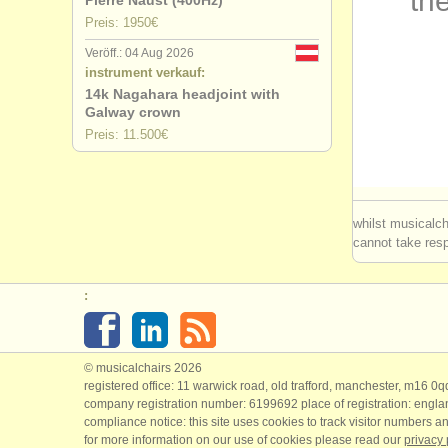
the
Pierre Naust (400Hz)
Preis: 1950€
degree cou
Veröff.: 04 Aug 2026
instrument verkauf:
degree cou
14k Nagahara headjoint with
Galway crown
degree cou
Preis: 11.500€
flötenwett
kleinanzeig
whilst musicalch
cannot take respo
flöte verlo
:
© musicalchairs 2026
registered office: 11 warwick road, old trafford, manchester, m16 0
company registration number: ​6199692 place of registration: engl
compliance notice: ​this site uses cookies to track visitor numbers an
for more information on our use of cookies please read our
privacy 