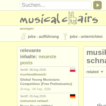
anzeigen:
jobs - aufführung
jobs - unterrichten
instrumentenverkauf
gestohlene inst
relevante
musi
verzeichnisse:
inhalte:
neueste
schna
posts
orchester
musikhochschulen
Veröff.: 06 Aug 2026
related
musicalchairs:
musikwettbewerb:
über musicalchairs
kontakt
rss 
Global Young Musicians
jobs - auff
Competition (Free Preliminaries)
verlage:
20 Aug - 04 Sep, 2026
jobs - unte
anzeige veröffentlichen
find out abou
Veröff.: 05 Aug 2026
instrument verkauf:
kurse/
mast