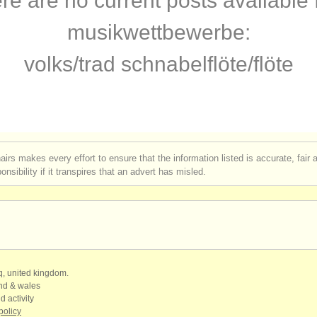
re are no current posts available 
rses: flöte
(10)
musikwettbewerbe:
rses: baroque flute
(2)
volks/
trad schnabelflöte/
flöte
rses: volks/
trad schnabelflöte/
flöte
(1)
bewerb
(22)
en flöte
(78)
airs makes every effort to ensure that the information listed is accurate, fair
nsibility if it transpires that an advert has misled.
ren
(162)
qq, united kingdom.
and & wales
d activity
policy