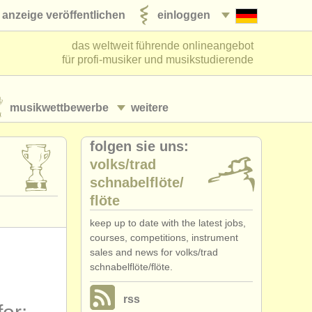
anzeige veröffentlichen
einloggen
das weltweit führende onlineangebot
für profi-musiker und musikstudierende
musikwettbewerbe
weitere
folgen sie uns:
volks/
trad
schnabelflöte/
flöte
keep up to date with the latest jobs,
courses, competitions, instrument
sales and news for volks/trad
schnabelflöte/flöte.
rss