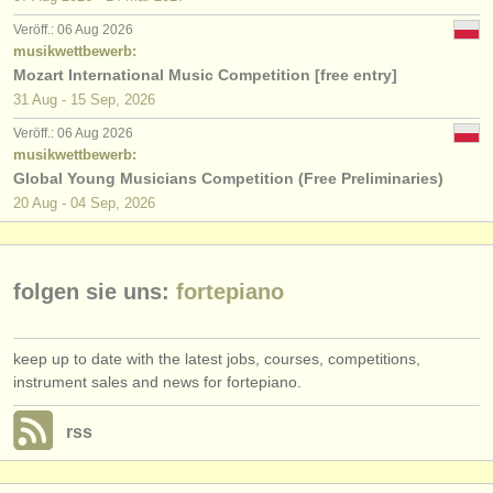
verlage:
Veröff.: 06 Aug 2026
anzeige veröffentlichen
musikwettbewerb:
Mozart International Music Competition [free entry]
find out about our
ATS
31 Aug - 15 Sep, 2026
Veröff.: 06 Aug 2026
ATS
faq
musikwettbewerb:
Global Young Musicians Competition (Free Preliminaries)
einloggen
20 Aug - 04 Sep, 2026
folgen sie uns:
fortepiano
keep up to date with the latest jobs, courses, competitions,
instrument sales and news for fortepiano.
rss