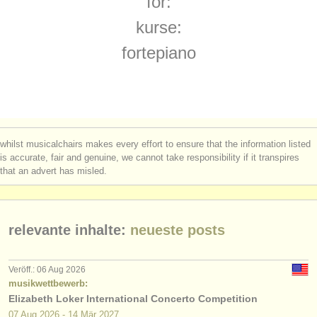
for:
kurse: piano accompaniment
(3)
instrumentenverkauf
kurse:
degree courses: klavier
(11)
gestohlene instrumente
fortepiano
degree courses: fortepiano
verzeichnisse:
(1)
orchester
degree courses: cembalo
(7)
musikhochschulen
degree courses: piano accompaniment
(3)
whilst musicalchairs makes every effort to ensure that the information listed
jugendorchester
is accurate, fair and genuine, we cannot take responsibility if it transpires
klavierwettbewerb
(68)
that an advert has misled.
musicalchairs:
kleinanzeigen klavier
(4)
über musicalchairs
klavier verloren
relevante inhalte:
neueste posts
(5)
kontakt
rss feeds
Veröff.: 06 Aug 2026
musikwettbewerb:
Elizabeth Loker International Concerto Competition
nachrichten in der klassischen musik
07 Aug
2026
-
14 Mär
2027