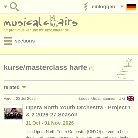
einloggen
anzeige veröffentlichen
für profi-musiker und musikstudierende
sections
anzeigen:
jobs - aufführung
kurse/
masterclass harfe
(4)
jobs - unterrichten
related
jobs - verwaltung
Veröff.: 22 Jul 2026
Leeds, Großbritannien (UK)
jobs - aufführung: harfe
(4)
degree courses
Opera North Youth Orchestra - Project 1
& 2 2026-27 Season
jobs - unterrichten: harfe
(1)
kurse
11 Oct - 01 Nov, 2026
degree courses: harfe
(9)
musikwettbewerbe
The Opera North Youth Orchestra (ONYO) serves to help
dedicated young musicians transition from further or higher