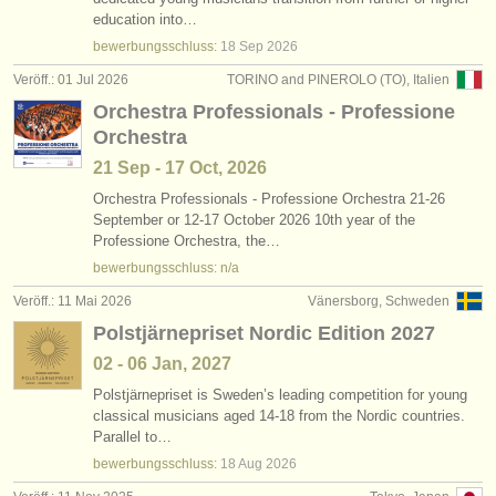
degree courses: folk/
trad harp
(2)
education into…
instrumentenverkauf
bewerbungsschluss:
18 Sep
2026
wettbewerb harfe
(3)
gestohlene instrumente
Veröff.: 01 Jul 2026
TORINO and PINEROLO (TO), Italien
Orchestra Professionals - Professione
harfe verloren
verzeichnisse:
(2)
Orchestra
orchester
21 Sep - 17 Oct, 2026
musikhochschulen
Orchestra Professionals - Professione Orchestra 21-26
September or 12-17 October 2026 10th year of the
Professione Orchestra, the…
jugendorchester
bewerbungsschluss: n/a
musicalchairs:
Veröff.: 11 Mai 2026
Vänersborg, Schweden
über musicalchairs
Polstjärnepriset Nordic Edition 2027
02 - 06 Jan, 2027
kontakt
Polstjärnepriset is Sweden’s leading competition for young
classical musicians aged 14-18 from the Nordic countries.
rss feeds
Parallel to…
bewerbungsschluss:
18 Aug
2026
nachrichten in der klassischen musik