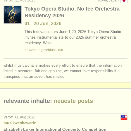
Veröff.: 11 Nov 2025
Tokyo, Japan
verlage:
Tokyo Opera Studio, No fee Orchestra
anzeige veröffentlichen
Residency 2026
01 - 20 Jun, 2026
find out about our
ATS
This festival occurs June 1-20, 2026 Tokyo Opera Studio
invites instrumentalists to our 2026 summer orchestra
ATS
faq
residency. Work…
bewerbungsschluss: n/a
einloggen
whilst musicalchairs makes every effort to ensure that the information
listed is accurate, fair and genuine, we cannot take responsibility if it
transpires that an advert has misled.
relevante inhalte:
neueste posts
Veröff.: 06 Aug 2026
musikwettbewerb:
Elizabeth Loker International Concerto Competition