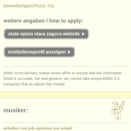
verlage:
bewerbungsschluss: n/a
anzeige veröffentlichen
weitere angaben / how to apply:
find out about our
ATS
state opera stara zagora website
ATS
faq
einloggen
institutionsprofil anzeigen
whilst musicalchairs makes every effort to ensure that the information
listed is accurate, fair and genuine, we cannot take responsibility if it
transpires that an advert has misled.
musiker:
erhalten sie job-updates per email: