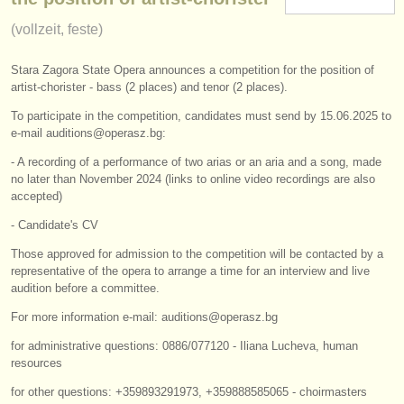
instrumentenverkauf
(vollzeit, feste)
gestohlene instrumente
Stara Zagora State Opera announces a competition for the position of
artist-chorister - bass (2 places) and tenor (2 places).
verzeichnisse:
To participate in the competition, candidates must send by 15.06.2025 to
orchester
e-mail auditions@operasz.bg:
musikhochschulen
- A recording of a performance of two arias or an aria and a song, made
no later than November 2024 (links to online video recordings are also
accepted)
jugendorchester
- Candidate's CV
musicalchairs:
Those approved for admission to the competition will be contacted by a
über musicalchairs
representative of the opera to arrange a time for an interview and live
audition before a committee.
kontakt
For more information e-mail: auditions@operasz.bg
rss feeds
for administrative questions: 0886/077120 - Iliana Lucheva, human
resources
nachrichten in der klassischen musik
for other questions: +359893291973, +359888585065 - choirmasters