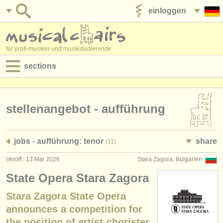
einloggen
anzeige veröffentlichen
für profi-musiker und musikstudierende
sections
anzeigen:
jobs - aufführung
stellenangebot - aufführung
jobs - unterrichten
jobs - aufführung: tenor
share
(11)
jobs - verwaltung
Veröff.: 13 Mai 2026
Stara Zagora, Bulgarien
degree courses
State Opera Stara Zagora
kurse
Stara Zagora State Opera
announces a competition for
musikwettbewerbe
the position of artist-chorister