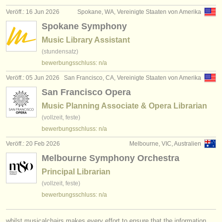
verlage:
Veröff.: 16 Jun 2026
Spokane, WA, Vereinigte Staaten von Amerika
anzeige veröffentlichen
Spokane Symphony
Music Library Assistant
find out about our
ATS
(stundensatz)
bewerbungsschluss: n/a
ATS
faq
Veröff.: 05 Jun 2026
San Francisco, CA, Vereinigte Staaten von Amerika
einloggen
San Francisco Opera
Music Planning Associate & Opera Librarian
(vollzeit, feste)
bewerbungsschluss: n/a
Veröff.: 20 Feb 2026
Melbourne, VIC, Australien
Melbourne Symphony Orchestra
Principal Librarian
(vollzeit, feste)
bewerbungsschluss: n/a
whilst musicalchairs makes every effort to ensure that the information