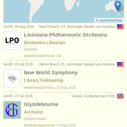
jobs - verwaltung: künstlerisch/
produktion/
technisch
(24)
instrumentenverkauf
jobs - verwaltung: akademische verwaltung
(4)
gestohlene instrumente
©
openstreetmap
Veröff.: 04 Aug 2026
New Orleans, LA, Vereinigte Staaten von Amerika
jobs - verwaltung: sekretariat/
pv/
finanz/
edv
verzeichnisse:
(9)
Louisiana Philharmonic Orchestra
orchester
jobs - verwaltung: öffentlichkeitsarbeit/
pädagogik
(3)
Orchestra Librarian
(vollzeit)
musikhochschulen
jobs - verwaltung: board member
(1)
bewerbungsschluss: n/a
jugendorchester
Veröff.: 29 Jul 2026
Miami Beach, FL, Vereinigte Staaten von Amerika
New World Symphony
musicalchairs:
Library Fellowship
über musicalchairs
bewerbungsschluss:
15 Aug
2026
kontakt
Veröff.: 27 Jul 2026
Lewes, Großbritannien (UK)
Glyndebourne
rss feeds
Archivist
(vollzeit, feste)
nachrichten in der klassischen musik
bewerbungsschluss:
24 Aug
2026