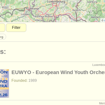
©
Filter
rg
s:
Luxembou
EUWYO - European Wind Youth Orche
Founded:
1989
Mer