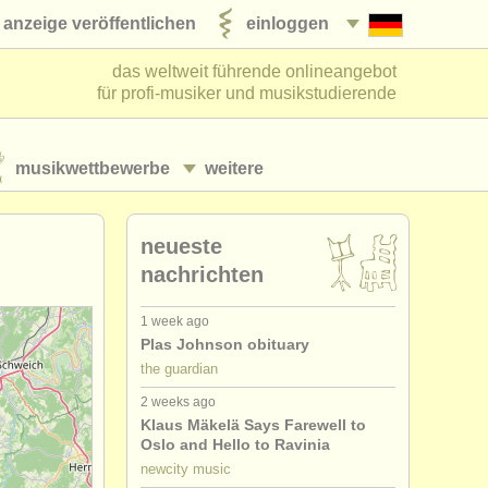
anzeige veröffentlichen
einloggen
das weltweit führende onlineangebot
für profi-musiker und musikstudierende
musikwettbewerbe
weitere
neueste
nachrichten
1 week ago
Plas Johnson obituary
the guardian
2 weeks ago
Klaus Mäkelä Says Farewell to
Oslo and Hello to Ravinia
newcity music