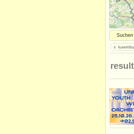
Suchen
x
luxembu
result