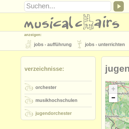
anzeigen:
jobs - aufführung
jobs - unterrichten
instrumentenverkauf
gestohlene inst
juge
verzeichnisse:
verzeichnisse:
orchester
musikhochschulen
orchester
musicalchairs:
+
−
über musicalchairs
kontakt
rss 
musikhochschulen
verlage:
jugendorchester
anzeige veröffentlichen
find out abou