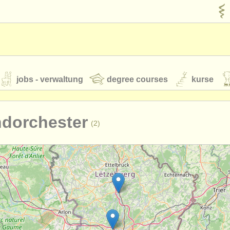
jobs - verwaltung
degree courses
kurse
rumente
ndorchester
(2)
jugendorchester
feeds
nachrichten in der klassischen musik
t our
ATS
ATS
faq
einloggen