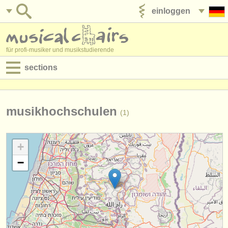
einloggen
anzeige veröffentlichen
für profi-musiker und musikstudierende
sections
anzeigen:
jobs - aufführung
musikhochschulen
(1)
jobs - unterrichten
+
jobs - verwaltung
−
degree courses
kurse
musikwettbewerbe