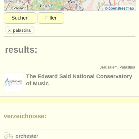
instrumentenverkauf
©
openstreetmap
Suchen
Filter
gestohlene instrumente
x
palästina
verzeichnisse:
orchester
results:
musikhochschulen
Jerusalem, Palästina
jugendorchester
The Edward Said National Conservatory
musicalchairs:
of Music
über musicalchairs
kontakt
verzeichnisse:
rss feeds
nachrichten in der klassischen musik
orchester