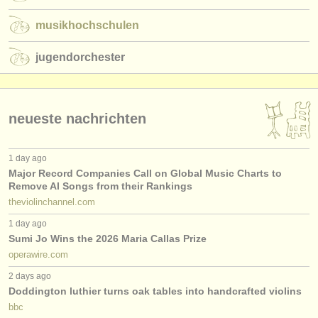
verlage:
musikhochschulen
anzeige veröffentlichen
jugendorchester
find out about our
ATS
ATS
faq
neueste nachrichten
einloggen
1 day ago
Major Record Companies Call on Global Music Charts to
Remove AI Songs from their Rankings
theviolinchannel.com
1 day ago
Sumi Jo Wins the 2026 Maria Callas Prize
operawire.com
2 days ago
Doddington luthier turns oak tables into handcrafted violins
bbc