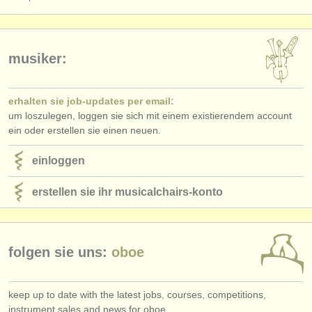
verlage:
anzeige veröffentlichen
musiker:
find out about our
ATS
ATS
faq
erhalten sie job-updates per email:
um loszulegen, loggen sie sich mit einem existierendem account
einloggen
ein oder erstellen sie einen neuen.
einloggen
erstellen sie ihr musicalchairs-konto
folgen sie uns:
oboe
keep up to date with the latest jobs, courses, competitions,
instrument sales and news for oboe.