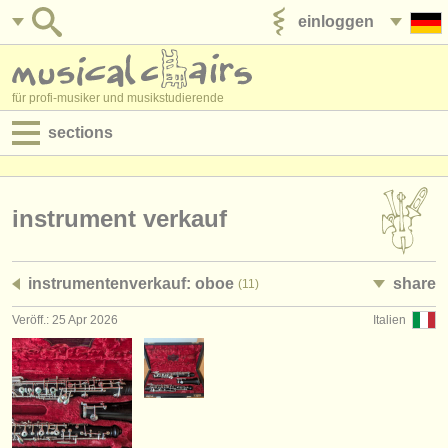
einloggen
anzeige veröffentlichen
für profi-musiker und musikstudierende
sections
anzeigen:
jobs - aufführung
instrument verkauf
jobs - unterrichten
instrumentenverkauf: oboe
share
(11)
jobs - verwaltung
Veröff.: 25 Apr 2026
Italien
degree courses
kurse
musikwettbewerbe