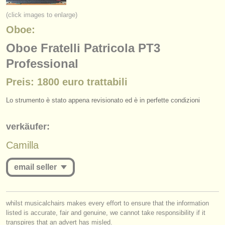
instrumentenverkauf
(click images to enlarge)
Oboe:
gestohlene instrumente
Oboe Fratelli Patricola PT3
verzeichnisse:
Professional
orchester
Preis: 1800 euro trattabili
musikhochschulen
Lo strumento è stato appena revisionato ed è in perfette condizioni
jugendorchester
verkäufer:
musicalchairs:
Camilla
über musicalchairs
email seller
kontakt
rss feeds
you must be logged in to send a message.
whilst musicalchairs makes every effort to ensure that the information
nachrichten in der klassischen musik
listed is accurate, fair and genuine, we cannot take responsibility if it
log in
or
create an account
to continue.
transpires that an advert has misled.