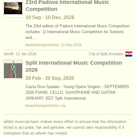
23rd Padova International Music
verlage:
Competition
anzeige veröffentlichen
10 Sep - 10 Dec, 2026
The 23rd edition of Padova International Music Competition
find out about our
ATS
includes: 1) International Music Competition for Soloists
and…
ATS
faq
bewerbungsschluss:
10 Sep
2026
einloggen
Veröff.: 12 Jan 2026
City of Split, Kroatien
Split International Music Competition
2026
28 Feb - 30 Sep, 2026
Casta Diva Spalato - Young Opera Singers - SEPTEMBER
2026 PIANO, CELLO, SAXOPHONE AND GUITAR -
JANUARY 2027 Split International…
bewerbungsschluss: n/a
whilst musicalchairs makes every effort to ensure that the information
listed is accurate, fair and genuine, we cannot take responsibility if it
transpires that an advert has misled.