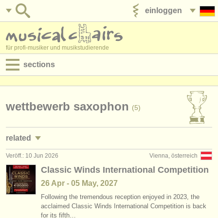
einloggen
anzeige veröffentlichen
für profi-musiker und musikstudierende
sections
anzeigen:
jobs - aufführung
wettbewerb saxophon
(5)
jobs - unterrichten
related
jobs - verwaltung
Veröff.: 10 Jun 2026
Vienna, österreich
kurse/
masterclass saxophon
(5)
degree courses
Classic Winds International Competition
degree courses: saxophon
(10)
26 Apr - 05 May, 2027
kurse
Following the tremendous reception enjoyed in 2023, the
kleinanzeigen saxophon
(1)
musikwettbewerbe
acclaimed Classic Winds International Competition is back
for its fifth…