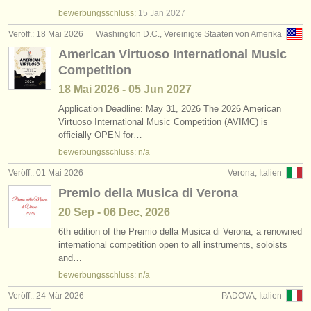
saxophon verloren
(108)
instrumentenverkauf
bewerbungsschluss:
15 Jan
2027
Veröff.: 18 Mai 2026
Washington D.C., Vereinigte Staaten von Amerika
gestohlene instrumente
American Virtuoso International Music
Competition
verzeichnisse:
18 Mai
2026
-
05 Jun
2027
orchester
Application Deadline: May 31, 2026 The 2026 American
Virtuoso International Music Competition (AVIMC) is
musikhochschulen
officially OPEN for…
bewerbungsschluss: n/a
jugendorchester
Veröff.: 01 Mai 2026
Verona, Italien
musicalchairs:
Premio della Musica di Verona
über musicalchairs
20 Sep - 06 Dec, 2026
kontakt
6th edition of the Premio della Musica di Verona, a renowned
international competition open to all instruments, soloists
and…
rss feeds
bewerbungsschluss: n/a
nachrichten in der klassischen musik
Veröff.: 24 Mär 2026
PADOVA, Italien