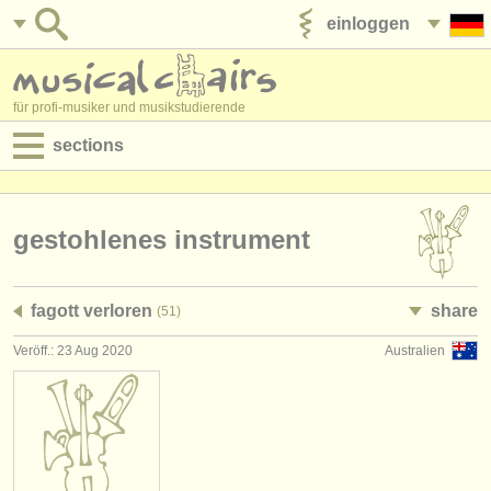
einloggen
anzeige veröffentlichen
für profi-musiker und musikstudierende
sections
anzeigen:
jobs - aufführung
gestohlenes instrument
jobs - unterrichten
fagott verloren
share
(51)
jobs - verwaltung
Veröff.: 23 Aug 2020
Australien
degree courses
kurse
musikwettbewerbe