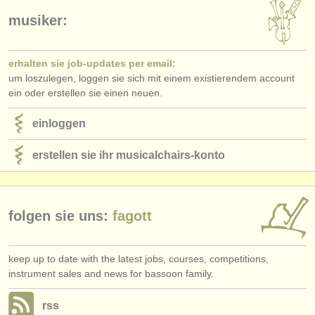
verlage:
musiker:
anzeige veröffentlichen
find out about our
ATS
erhalten sie job-updates per email:
um loszulegen, loggen sie sich mit einem existierendem account
ATS
faq
ein oder erstellen sie einen neuen.
einloggen
einloggen
erstellen sie ihr musicalchairs-konto
folgen sie uns:
fagott
keep up to date with the latest jobs, courses, competitions,
instrument sales and news for bassoon family.
rss