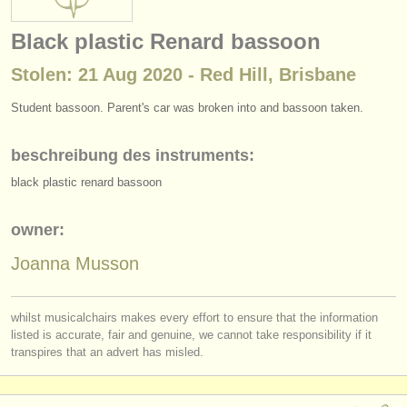
instrumentenverkauf
Black plastic Renard bassoon
gestohlene instrumente
Stolen: 21 Aug 2020 - Red Hill, Brisbane
verzeichnisse:
Student bassoon. Parent's car was broken into and bassoon taken.
orchester
beschreibung des instruments:
musikhochschulen
black plastic renard bassoon
jugendorchester
owner:
musicalchairs:
Joanna Musson
über musicalchairs
kontakt
whilst musicalchairs makes every effort to ensure that the information
listed is accurate, fair and genuine, we cannot take responsibility if it
rss feeds
transpires that an advert has misled.
nachrichten in der klassischen musik