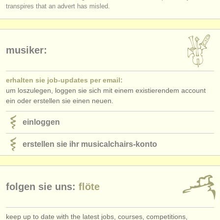
verlage:
transpires that an advert has misled.
anzeige veröffentlichen
find out about our
ATS
musiker:
ATS
faq
erhalten sie job-updates per email:
einloggen
um loszulegen, loggen sie sich mit einem existierendem account
ein oder erstellen sie einen neuen.
einloggen
erstellen sie ihr musicalchairs-konto
folgen sie uns:
flöte
keep up to date with the latest jobs, courses, competitions,