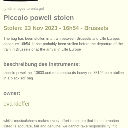
instrumentenverkauf
(click images to enlarge)
Piccolo powell stolen
gestohlene instrumente
Stolen: 23 Nov 2023 - 16h54 - Brussels
verzeichnisse:
orchester
The bag has been stollen in a train between Brussels and Lille Europe,
departure 16h54. It has probably been stollen before the departure of the
train in Brussels or at the arrival in Lille Europe
musikhochschulen
jugendorchester
beschreibung des instruments:
piccolo powell no. 13633 and muramatsu ds heavy no.85192 both stollen
musicalchairs:
in a black 'roi' bag
über musicalchairs
owner:
kontakt
eva kieffer
rss feeds
nachrichten in der klassischen musik
whilst musicalchairs makes every effort to ensure that the information
listed is accurate, fair and genuine, we cannot take responsibility if it