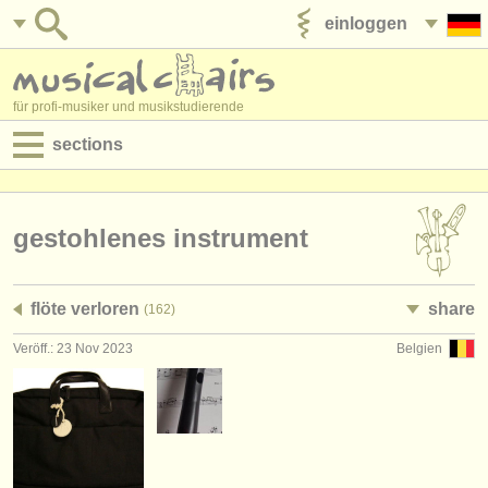
einloggen
anzeige veröffentlichen
für profi-musiker und musikstudierende
sections
anzeigen:
jobs - aufführung
gestohlenes instrument
jobs - unterrichten
flöte verloren
share
(162)
jobs - verwaltung
Veröff.: 23 Nov 2023
Belgien
degree courses
kurse
musikwettbewerbe