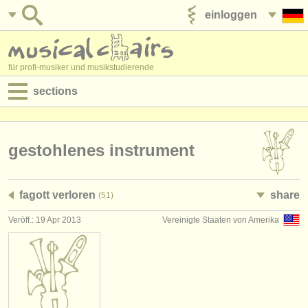
einloggen
anzeige veröffentlichen
für profi-musiker und musikstudierende
sections
anzeigen:
jobs - aufführung
gestohlenes instrument
jobs - unterrichten
fagott verloren
share
(51)
jobs - verwaltung
Veröff.: 19 Apr 2013
Vereinigte Staaten von Amerika
degree courses
kurse
musikwettbewerbe