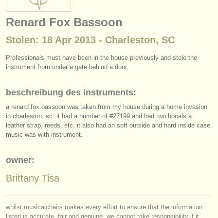
instrumentenverkauf
Renard Fox Bassoon
gestohlene instrumente
Stolen: 18 Apr 2013 - Charleston, SC
verzeichnisse:
Professionals must have been in the house previously and stole the
orchester
instrument from under a gate behind a door.
musikhochschulen
beschreibung des instruments:
a renard fox bassoon was taken from my house during a home invasion
jugendorchester
in charleston, sc. it had a number of #27199 and had two bocals a
musicalchairs:
leather strap, reeds, etc. it also had an soft outside and hard inside case.
music was with instrument.
über musicalchairs
owner:
kontakt
Brittany Tisa
rss feeds
nachrichten in der klassischen musik
whilst musicalchairs makes every effort to ensure that the information
listed is accurate, fair and genuine, we cannot take responsibility if it