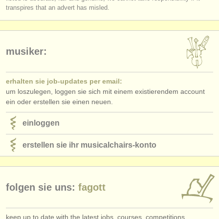
verlage:
transpires that an advert has misled.
anzeige veröffentlichen
find out about our
ATS
musiker:
ATS
faq
erhalten sie job-updates per email:
einloggen
um loszulegen, loggen sie sich mit einem existierendem account
ein oder erstellen sie einen neuen.
einloggen
erstellen sie ihr musicalchairs-konto
folgen sie uns:
fagott
keep up to date with the latest jobs, courses, competitions,